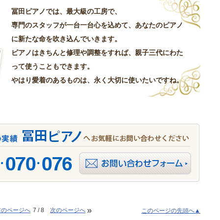
冨田ピアノでは、最大級の工房で、
専門のスタッフが一台一台心を込めて、あなたのピアノ
に新たな命を吹き込んでいきます。
ピアノはきちんと修理や調整をすれば、親子三代にわた
って使うこともできます。
やはり愛着のあるものは、永く大切に使いたいですね。
»
前のページへ
7 / 8
次のページへ
このページの先頭へ▲