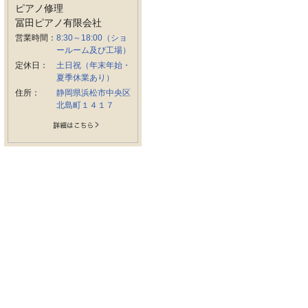
ピアノ修理
冨田ピアノ有限会社
営業時間：
8:30～18:00（ショ
ールーム及び工場）
定休日：
土日祝（年末年始・
夏季休業あり）
住所：
静岡県浜松市中央区
北島町１４１７