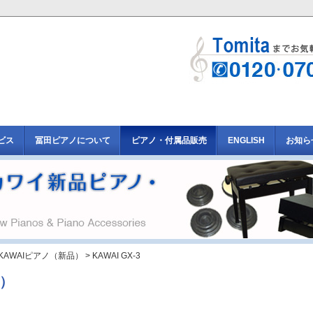
ビス
冨田ピアノについて
ピアノ・付属品販売
ENGLISH
お知ら
KAWAIピアノ（新品）
> KAWAI GX-3
品）