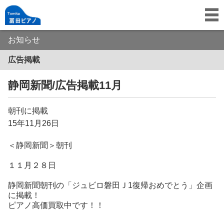
お知らせ
広告掲載
静岡新聞/広告掲載11月
朝刊に掲載
15年11月26日
＜静岡新聞＞朝刊
１１月２８日
静
岡
新
聞朝刊の
「ジュビロ磐田Ｊ1復帰おめでとう」
企画
に
掲載！
ピアノ高価買取中です！！