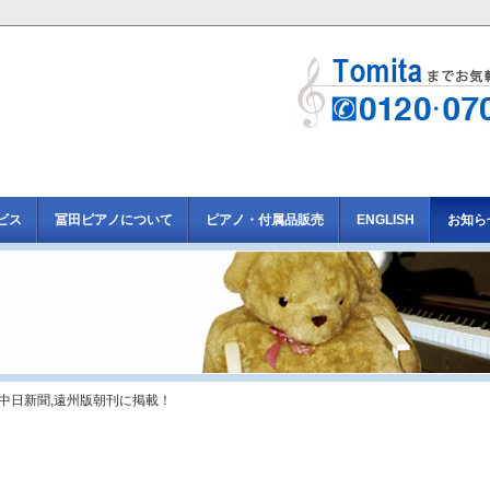
ビス
冨田ピアノについて
ピアノ・付属品販売
ENGLISH
お知ら
 中日新聞,遠州版朝刊に掲載！