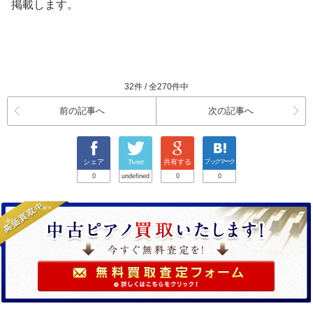
掲載します。
32件 / 全270件中
前の記事へ
次の記事へ
シェア
Tweet
共有する
ブックマーク
0
undefined
0
0