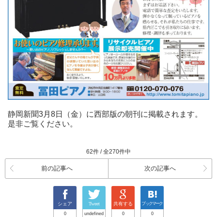
静岡新聞3月8日（金）
に西部版
の朝刊に掲載されます。
是非ご覧ください。
62件 / 全270件中
前の記事へ
次の記事へ
シェア
Tweet
共有する
ブックマーク
0
undefined
0
0