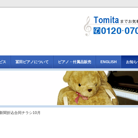
ビス
冨田ピアノについて
ピアノ・付属品販売
ENGLISH
お知ら
 新聞折込合同チラシ10月