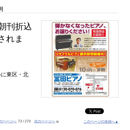
月
朝刊折込
されま
。
心に東区・北
»
のページへ
73 / 270
次のページへ
このページの先頭へ▲