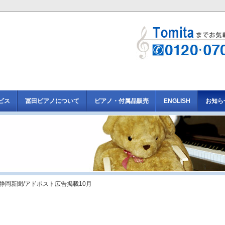
ビス
冨田ピアノについて
ピアノ・付属品販売
ENGLISH
お知ら
 静岡新聞/アドポスト広告掲載10月