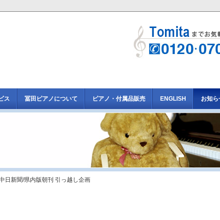
ビス
冨田ピアノについて
ピアノ・付属品販売
ENGLISH
お知ら
 中日新聞/県内版朝刊 引っ越し企画