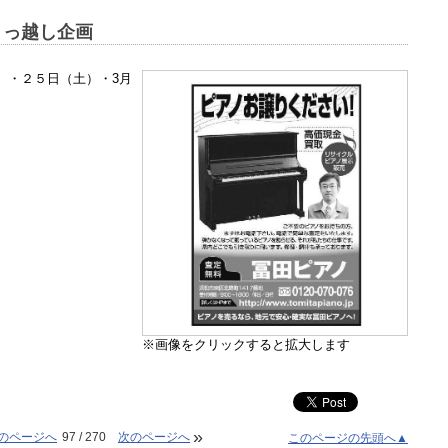
引っ越し企画
）・２５日（土）・3月
※画像をクリックすると拡大します
»
のページへ
97 / 270
次のページへ
このページの先頭へ▲