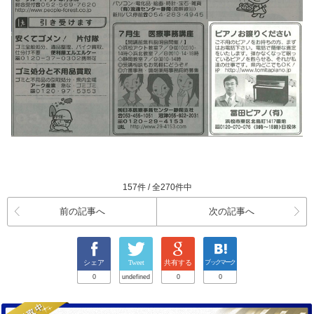
157件 / 全270件中
前の記事へ
次の記事へ
シェア
Tweet
共有する
ブックマーク
0
undefined
0
0