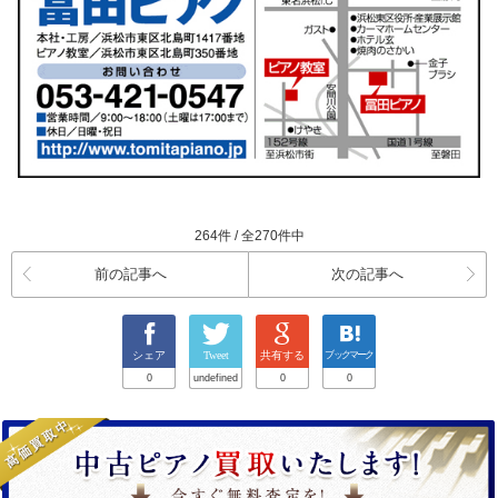
264件 / 全270件中
前の記事へ
次の記事へ
シェア
Tweet
共有する
ブックマーク
0
undefined
0
0